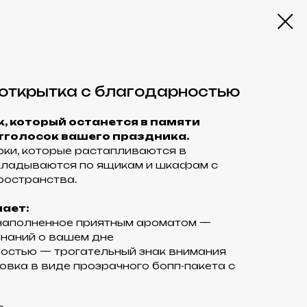
открытка с благодарностью
, который останется в памяти
тголосок вашего праздника.
рки, которые растапливаются в
кладываются по ящикам и шкафам с
ространства.
ает:
 наполненное приятным ароматом —
наний о вашем дне
ностью — трогательный знак внимания
овка в виде прозрачного бопп-пакета с