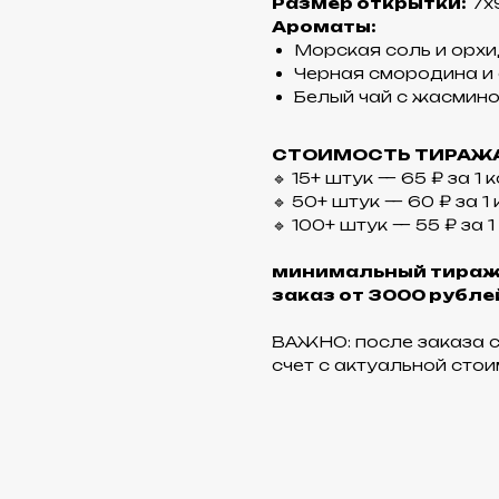
Размер открытки:
7х
Ароматы:
Морская соль и орх
Черная смородина и
Белый чай с жасмин
СТОИМОСТЬ ТИРАЖА
🔹 15+ штук — 65 ₽ за 1
🔹 50+ штук — 60 ₽ за 1
🔹 100+ штук — 55 ₽ за 
минимальный тираж:
заказ от 3000 рубле
ВАЖНО: после заказа 
счет с актуальной сто