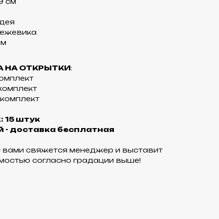
9 см
идея
 ежевика
ом
 НА ОТКРЫТКИ
:
 комплект
 комплект
1 комплект
 15 штук
й - доставка бесплатная
с вами свяжется менеджер и выставит
имостью согласно градации выше!