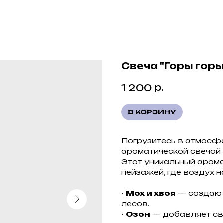
Свеча "Горы горы
р.
1 200
В КОРЗИНУ
Погрузитесь в атмосф
ароматической свечой «
Этот уникальный арома
пейзажей, где воздух н
-
Мох и хвоя
— создают
лесов.
-
Озон
— добавляет све