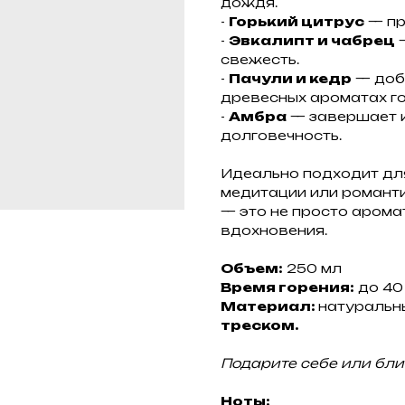
дождя.
-
Горький цитрус
— пр
-
Эвкалипт и чабрец
—
свежесть.
-
Пачули и кедр
— доба
древесных ароматах го
-
Амбра
— завершает к
долговечность.
Идеально подходит дл
медитации или романти
— это не просто аромат
вдохновения.
Объем:
250 мл
Время горения:
до 40
Материал:
натуральн
треском.
Подарите себе или бли
Ноты: