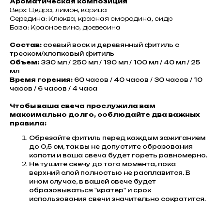
Ароматическая композиция
Верх: Цедра, лимон, корица
Середина: Клюква, красная смородина, сидр
База: Красное вино, древесина
Состав:
соевый воск и деревянный фитиль с
треском/хлопковый фитиль
Объем:
330 мл / 250 мл / 190 мл / 100 мл / 40 мл / 25
мл
Время горения:
60 часов / 40 часов / 30 часов / 10
часов / 6 часов / 4 часа
Чтобы ваша свеча прослужила вам
максимально долго, соблюдайте два важных
правила:
Обрезайте фитиль перед каждым зажиганием
до 0,5 см, так вы не допустите образования
копоти и ваша свеча будет гореть равномерно.
Не тушите свечу до того момента, пока
верхний слой полностью не расплавится. В
ином случае, в вашей свече будет
образовываться "кратер" и срок
использования свечи значительно сократится.