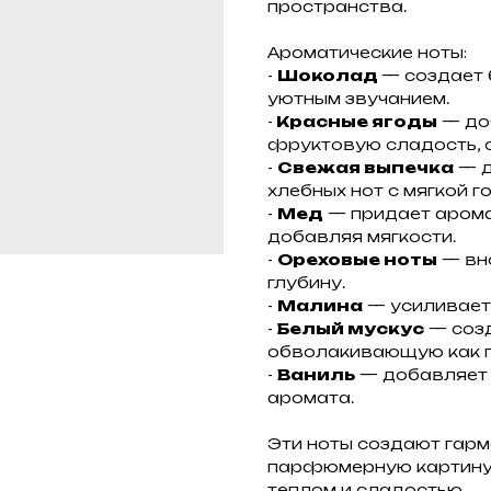
пространства.
Ароматические ноты:
-
Шоколад
— создает 
уютным звучанием.
-
Красные ягоды
— доб
фруктовую сладость, с
-
Свежая выпечка
— д
хлебных нот с мягкой г
-
Мед
— придает аромат
добавляя мягкости.
-
Ореховые ноты
— вн
глубину.
-
Малина
— усиливает
-
Белый мускус
— созд
обволакивающую как п
-
Ваниль
— добавляет 
аромата.
Эти ноты создают гарм
парфюмерную картину,
теплом и сладостью.