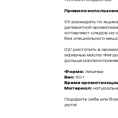
Правила использова
01/ раскидать по ящик
деликатной ароматиза
оставляют следов на 
без специального мешо
02/ растопить в аромал
эфирные масла. Фигурк
дольше распространяю
Форма:
лисички
Вес:
50 г
Время ароматизации
Материал:
натуральн
Подарите себе или бл
уюта!