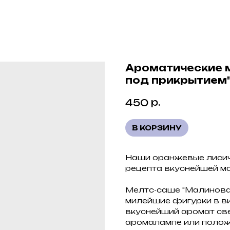
Ароматические 
под прикрытием
р.
450
В КОРЗИНУ
Наши оранжевые лисичк
рецепта вкуснейшей м
Мелтс-саше "Малинова
милейшие фигурки в ви
вкуснейший аромат све
аромалампе или полож